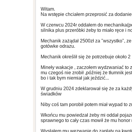
Witam.
Na wstępie chciałem przeprosić za dodanie 
W czerwcu 2024r oddałem do mechanika(po
silnika plus przeróbki żeby to miało ręce i n
Mechanik zażądał 2500zł za "wszystko", ze 
gotówke odrazu.
Mechanik określił się że potrzebuje około 2 
Mineły wakacje , zaczołem wydzwaniać to za
mu czegoś nie zrobił ,później że tłumnik je
bo i tak bym niemiał jak jeździć...
W grudniu 2024 zdeklarował się że za każdy
świadków
Niby coś tam porobił potem miał wypad to zn
Wkońcu mu powiedzał żeby mi oddał pojazd t
sprawnego to cały czas mowił że mu honor
Wysłałem mu wezwanie do zapłaty na kwotę