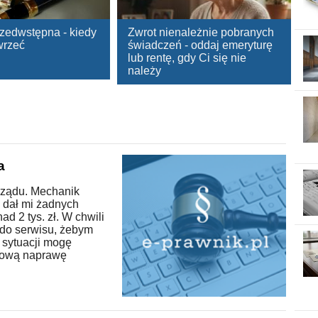
edwstępna - kiedy
Zwrot nienależnie pobranych
awrzeć
świadczeń - oddaj emeryturę
lub rentę, gdy Ci się nie
należy
a
rządu. Mechanik
e dał mi żadnych
d 2 tys. zł. W chwili
 do serwisu, żebym
 sytuacji mogę
hową naprawę