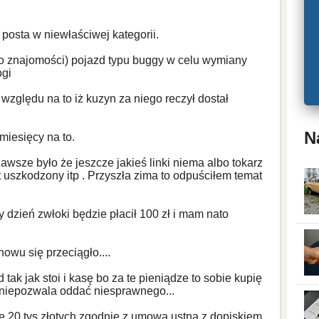
posta w niewłaściwej kategorii.
 znajomości) pojazd typu buggy w celu wymiany
ogi
względu na to iż kuzyn za niego reczył dostał
N
miesięcy na to.
wsze było że jeszcze jakieś linki niema albo tokarz
st uszkodzony itp . Przyszła zima to odpuściłem temat
 dzień zwłoki będzie płacił 100 zł i mam nato
owu się przeciągło....
ak jak stoi i kasę bo za te pieniądze to sobie kupię
 niepozwala oddać niesprawnego...
 20 tys złotych zgodnie z umową ustną z dopiskiem