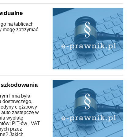
widualne
go na tablicach
zy mogę zatrzymać
dszkodowania
rym firma była
u dostawczego,
 jedyny ciężarowy
i auto zastępcze w
ia wypłatę
tów: PIT-ów i VAT
nych przez
ne? Jakich