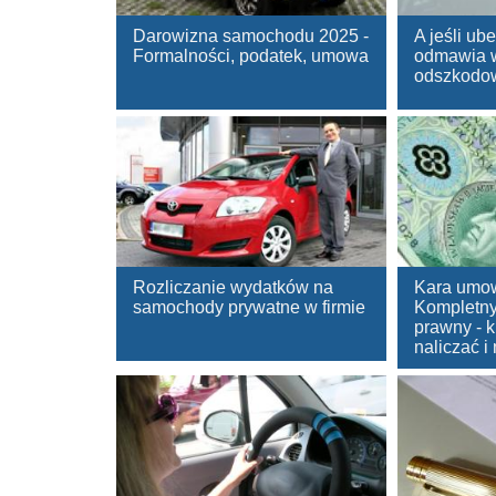
Darowizna samochodu 2025 -
A jeśli ub
Formalności, podatek, umowa
odmawia 
odszkodo
Rozliczanie wydatków na
Kara umo
samochody prywatne w firmie
Kompletny
prawny - k
naliczać 