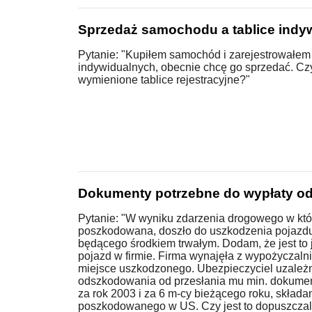
Sprzedaż samochodu a tablice indy
Pytanie: "Kupiłem samochód i zarejestrowałem 
indywidualnych, obecnie chcę go sprzedać. C
wymienione tablice rejestracyjne?"
Dokumenty potrzebne do wypłaty o
Pytanie: "W wyniku zdarzenia drogowego w któ
poszkodowana, doszło do uszkodzenia pojazd
będącego środkiem trwałym. Dodam, że jest to
pojazd w firmie. Firma wynajęła z wypożyczaln
miejsce uszkodzonego. Ubezpieczyciel uzależn
odszkodowania od przesłania mu min. dokumen
za rok 2003 i za 6 m-cy bieżącego roku, składa
poszkodowanego w US. Czy jest to dopuszczal