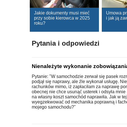
Jakie dokumenty musi mieć
Umowa prz
przy sobie kierowca w 2025
i jak ją z
roku?
Pytania i odpowiedzi
Nienależyte wykonanie zobowiązani
Pytanie: "W samochodzie zerwał się pasek roz
podjął się naprawy, ale źle wykonał usługę. Ni
rachunków mimo, iż zapłaciłam za naprawę pona
obecnej nie chce usunąć usterek i odsyła mnie
na własny koszt samochód naprawiła. Jak w tej
wyegzekwować od mechanika poprawną i fac
mojego samochodu?"