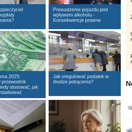
ezpieczyciel
Prowadzenie pojazdu pod
wypłaty
wpływem alkoholu -
wania?
Konsekwencje prawne
wna 2025:
Jak uregulować podatek w
 przewodnik
drodze potrącenia?
N
iedy stosować, jak
i miarkować