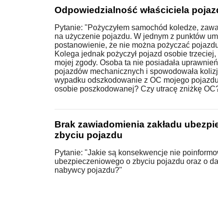
Odpowiedzialność właściciela pojaz
Pytanie: "Pożyczyłem samochód koledze, zaw
na użyczenie pojazdu. W jednym z punktów u
postanowienie, że nie można pożyczać pojazd
Kolega jednak pożyczył pojazd osobie trzeciej,
mojej zgody. Osoba ta nie posiadała uprawnie
pojazdów mechanicznych i spowodowała kolizj
wypadku odszkodowanie z OC mojego pojazdu
osobie poszkodowanej? Czy utracę zniżkę OC?
Brak zawiadomienia zakładu ubezpi
zbyciu pojazdu
Pytanie: "Jakie są konsekwencje nie poinform
ubezpieczeniowego o zbyciu pojazdu oraz o 
nabywcy pojazdu?"