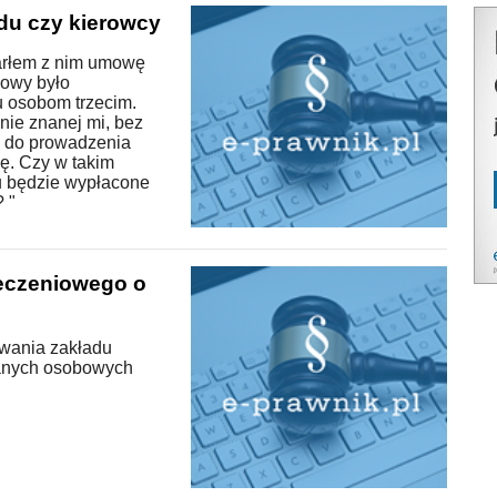
du czy kierowcy
arłem z nim umowę
mowy było
u osobom trzecim.
 nie znanej mi, bez
ń do prowadzenia
ę. Czy w takim
 będzie wypłacone
 "
eczeniowego o
owania zakładu
danych osobowych