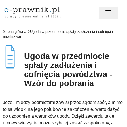
Strona główna
Ugoda w przedmiocie spłaty zadłużenia i cofnięcia
MÓJ E-PRAWNIK - LOGOWANIE
powództwa
PORADY PRAWNE ONLINE
Ugoda w przedmiocie
spłaty zadłużenia i
cofnięcia powództwa -
PRAWO NA CO DZIEŃ
Wzór do pobrania
PRAWO W BIZNESIE
Jeżeli między podmiotami zawisł przed sądem spór, a mimo
to są widoki na jego polubowne zakończenie, warto dążyć
do uzgodnienia warunków ugody. Dzięki zawarciu takiej
ZMIANY W PRAWIE
umowy wierzyciel może szybciej zostać zaspokojony, a