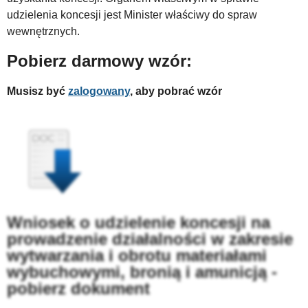
udzielenia koncesji jest Minister właściwy do spraw
wewnętrznych.
Pobierz darmowy wzór:
Musisz być
zalogowany
, aby pobrać wzór
Wniosek o udzielenie koncesji na
prowadzenie działalności w zakresie
wytwarzania i obrotu materiałami
wybuchowymi, bronią i amunicją -
pobierz dokument