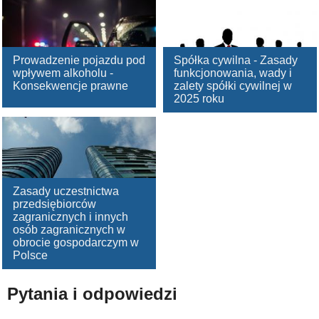
Prowadzenie pojazdu pod
Spółka cywilna - Zasady
wpływem alkoholu -
funkcjonowania, wady i
Konsekwencje prawne
zalety spółki cywilnej w
2025 roku
Zasady uczestnictwa
przedsiębiorców
zagranicznych i innych
osób zagranicznych w
obrocie gospodarczym w
Polsce
Pytania i odpowiedzi