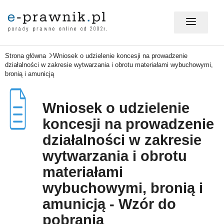
Strona główna
Wniosek o udzielenie koncesji na prowadzenie
MÓJ E-PRAWNIK - LOGOWANIE
działalności w zakresie wytwarzania i obrotu materiałami wybuchowymi,
bronią i amunicją
PORADY PRAWNE ONLINE
Wniosek o udzielenie
koncesji na prowadzenie
PRAWO NA CO DZIEŃ
działalności w zakresie
wytwarzania i obrotu
materiałami
PRAWO W BIZNESIE
wybuchowymi, bronią i
amunicją - Wzór do
ZMIANY W PRAWIE
pobrania