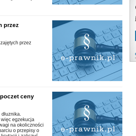
h przez
zajętych przez
 poczet ceny
 dłuznika.
 więc egzekucja
wagi na okoliczności
parciu o przepisy o
icytacji i zaliczyć