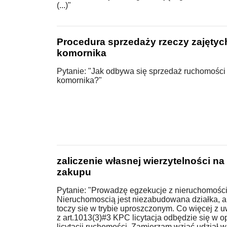
(...)"
Procedura sprzedaży rzeczy zajętyc
komornika
Pytanie: "Jak odbywa się sprzedaż ruchomości 
komornika?"
zaliczenie własnej wierzytelności na
zakupu
Pytanie: "Prowadzę egzekucje z nieruchomości
Nieruchomoscią jest niezabudowana działka, a
toczy sie w trybie uproszczonym. Co więcej z u
z art.1013(3)#3 KPC licytacja odbędzie się w o
licytacji ruchomości. Zamierzam wziąć udział w l