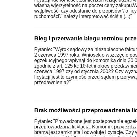
własną wierzytelność na poczet ceny zakupu.
wątpliwość, czy odesłanie do przepisów \"o licy
ruchomości\" należy interpretować ściśle (...)"
Bieg i przerwanie biegu terminu prz
Pytanie: "Wyrok sądowy za niezapłacone faktur
2 czerwca 1997 roku. Wniosek o wszczęcie po
egzekucyjnego wpłynął do komornika dnia 30.0
zgodnie z art. 125 kc 10-letni okres przedawnie
czerwca 1997 czy od stycznia 2002? Czy wyzn
licytacji jest to czynność przed sądem przerywa
przedawnienia?"
Brak możliwości przeprowadzenia lic
Pytanie: "Prowadzone jest postępowanie egze
przeprowadzona licytacja. Komornik przyjeżdża
brama jest zamknięta i odwołuje licytacje. Cz