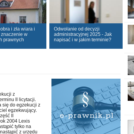
bra i zła wiara i
Odwołanie od decyzji
ą znaczenie w
administracyjnej 2025 - Jak
h prawnych
napisać i w jakim terminie?
ekucji z
minu II licytacji.
 się do egzekucji z
ciel egzekwujący.
zęść II
rok 2004 Lexis
stąpić tylko na
nastąpić z urzędu