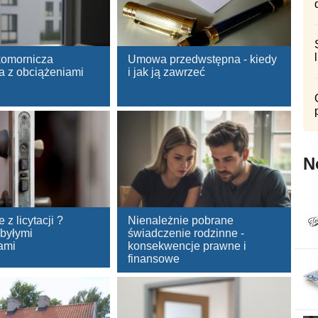
 komornicza
Umowa przedwstępna - kiedy
a z obciążeniami
i jak ją zawrzeć
N
 z licytacji ?
Nienależnie pobrane
 byłymi
świadczenie rodzinne -
lami
konsekwencje prawne i
finansowe