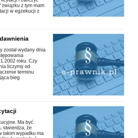
W związku z tym mam
tacji w egzekucji z
edawnienia
y został wydany dnia
stępowania
1.2002 roku. Czy
nia liczymy od
aczenie terminu
jąca bieg
ytacji
kucyjne. Ma być
, stwierdza, że
y w takim wypadku ma