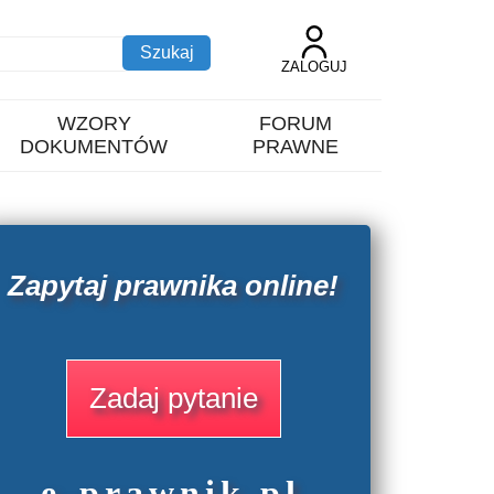
ZALOGUJ
WZORY
FORUM
DOKUMENTÓW
PRAWNE
Zapytaj prawnika online!
Zadaj pytanie
e
-prawnik
.
pl