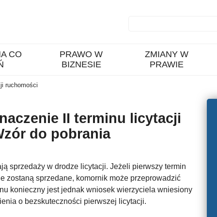
A CO
PRAWO W
ZMIANY W
Ń
BIZNESIE
PRAWIE
ji ruchomości
czenie II terminu licytacji
Wzór do pobrania
 sprzedaży w drodze licytacji. Jeżeli pierwszy termin
 nie zostaną sprzedane, komornik może przeprowadzić
inu konieczny jest jednak wniosek wierzyciela wniesiony
ia o bezskuteczności pierwszej licytacji.