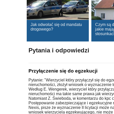
Jak odwołać się od mandatu
Czym są do
drogowego?
jakie maj
stosunkac
Pytania i odpowiedzi
Przyłączenie się do egzekucji
Pytanie: "Wierzyciel który przyłączył się do egz
nieruchomości, złożył wniosek o wyznaczenie ter
Według E. Wengerek, wierzyciel który przyłącza
nieruchomości ma takie same prawa jak wierzy
Natomiast Z. Świeboda, w komentarzu do kpc c
Postępowanie zabezpieczające i egzekucyjne 
Nexis, pisze że wyznaczenie II licytacji może na
wniosek wierzyciela egzekwującego, nie może 