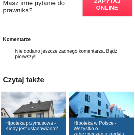
ZAPYTAJ
Masz inne pytanie do
ONLINE
prawnika?
Komentarze
Nie dodano jeszcze żadnego komentarza. Bądź
pierwszy!!
Czytaj także
Hipoteka przymusowa -
Hipoteka w Polsce -
Kiedy jest ustanawiana?
Wszystko o
zabezpieczeniu kredytu