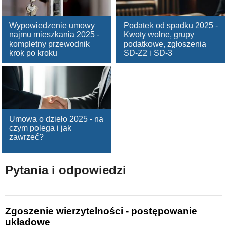
Wypowiedzenie umowy
Podatek od spadku 2025 -
najmu mieszkania 2025 -
Kwoty wolne, grupy
kompletny przewodnik
podatkowe, zgłoszenia
krok po kroku
SD-Z2 i SD-3
Umowa o dzieło 2025 - na
czym polega i jak
zawrzeć?
Pytania i odpowiedzi
Zgoszenie wierzytelności - postępowanie
układowe