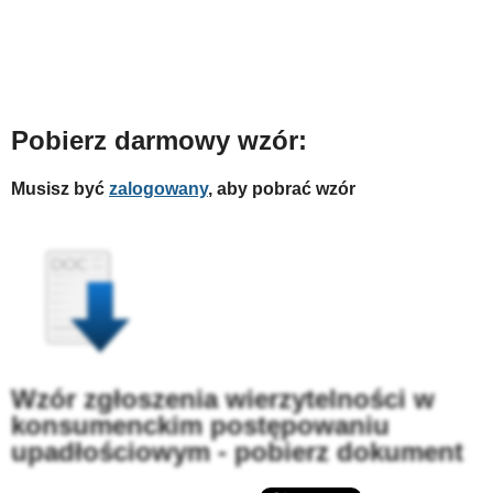
Pobierz darmowy wzór:
Musisz być
zalogowany
, aby pobrać wzór
Wzór zgłoszenia wierzytelności w
konsumenckim postępowaniu
upadłościowym - pobierz dokument