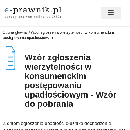
Strona główna
Wzór zgłoszenia wierzytelności w konsumenckim
MÓJ E-PRAWNIK - LOGOWANIE
postępowaniu upadłościowym
PORADY PRAWNE ONLINE
Wzór zgłoszenia
wierzytelności w
konsumenckim
PRAWO NA CO DZIEŃ
postępowaniu
upadłościowym - Wzór
PRAWO W BIZNESIE
do pobrania
ZMIANY W PRAWIE
Z dniem ogłoszenia upadłości dłużnika dochodzenie