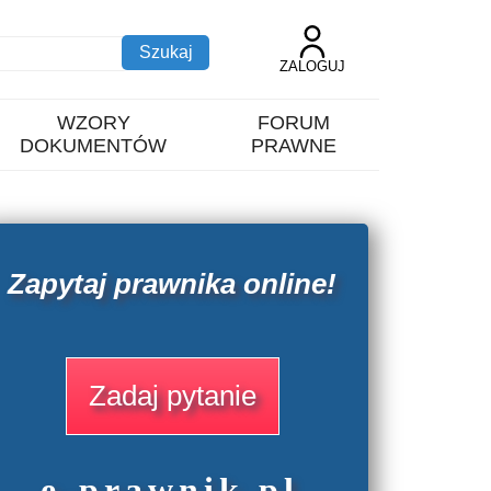
ZALOGUJ
WZORY
FORUM
DOKUMENTÓW
PRAWNE
Zapytaj prawnika online!
Zadaj pytanie
e
-prawnik
.
pl