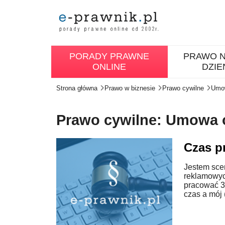
PORADY PRAWNE
PRAWO N
ONLINE
DZIE
Strona główna
Prawo w biznesie
Prawo cywilne
Umow
Prawo cywilne: Umowa o
Czas p
Jestem scen
reklamowyc
pracować 3
czas a mój (