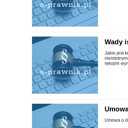
Wady is
Jakie jest 
nieistotnym
rękojmi wyn
Umowa 
Umowa o dz