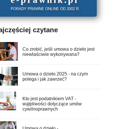
PORADY PRAWNE ONLINE OD 2002 R.
ajczęściej czytane
Co zrobić, jeśli umowa o dzieło jest
niewłaściwie wykonywana?
Umowa o dzieło 2025 - na czym
polega i jak zawrzeć?
Kto jest podatnikiem VAT -
wątpliwości dotyczące umów
cywilnoprawnych
Umowa o dzieło -