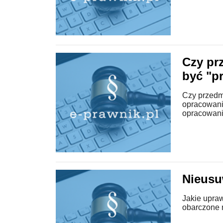
Czy pr
być "p
Czy przedm
opracowani
opracowani
Nieusu
Jakie upraw
obarczone