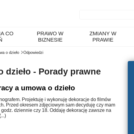
A CO
PRAWO W
ZMIANY W
Ń
BIZNESIE
PRAWIE
a o dzieło
Odpowiedzi
 dzieło - Porady prawne
racy a umowa o dzieło
ografem. Projektuję i wykonuję dekoracje do filmów
h. Przed okresem zdjęciowym sam decyduję czy mam
 godz. dziennie czy 18. Oddaję dekorację zawsze na
...)