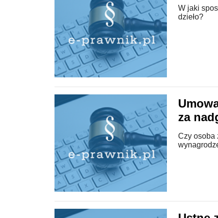
W jaki spo
dzieło?
Umowa 
za nad
Czy osoba 
wynagrodze
Ustne 