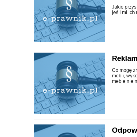
Jakie przy
jeśli mi ich
Reklam
Co mogę zro
mebli, wyk
meble nie n
Odpowi