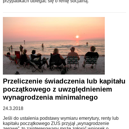
przypadkach ubiegać się o rentę socjalną.
Przeliczenie świadczenia lub kapitału
początkowego z uwzględnieniem
wynagrodzenia minimalnego
24.3.2018
Jeśli do ustalenia podstawy wymiaru emerytury, renty lub
kapitału początkowego ZUS przyjął „wynagrodzenie
zerowe”, to zainteresowany może zgłosić wniosek o