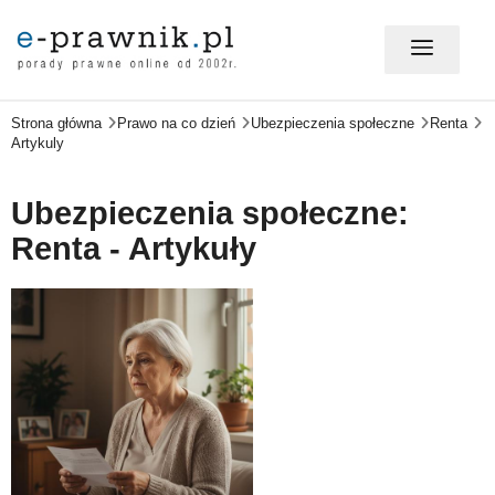
Strona główna
Prawo na co dzień
Ubezpieczenia społeczne
Renta
MÓJ E-PRAWNIK - LOGOWANIE
Artykuly
PORADY PRAWNE ONLINE
Ubezpieczenia społeczne:
Renta - Artykuły
PRAWO NA CO DZIEŃ
PRAWO W BIZNESIE
ZMIANY W PRAWIE