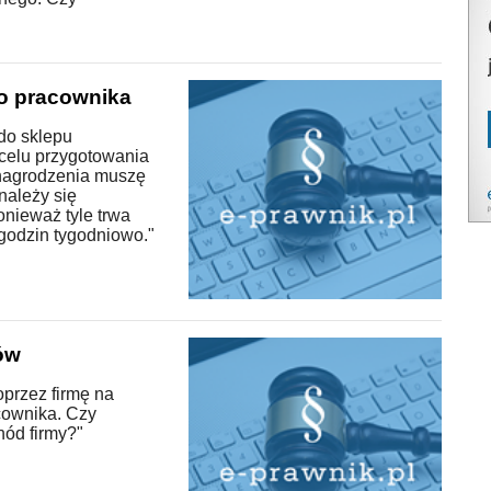
o pracownika
do sklepu
elu przygotowania
nagrodzenia muszę
 należy się
onieważ tyle trwa
 godzin tygodniowo."
ów
przez firmę na
cownika. Czy
ód firmy?"