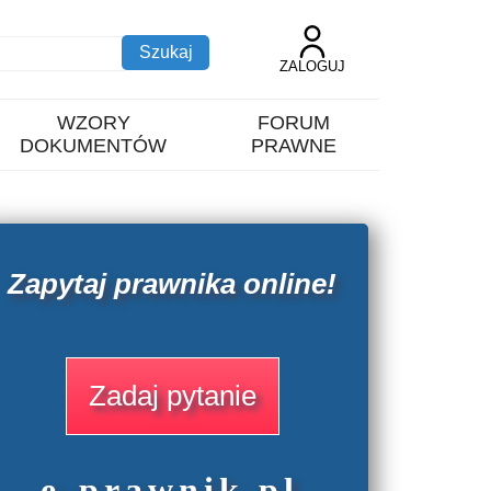
ZALOGUJ
WZORY
FORUM
DOKUMENTÓW
PRAWNE
Zapytaj prawnika online!
Zadaj pytanie
e
-prawnik
.
pl