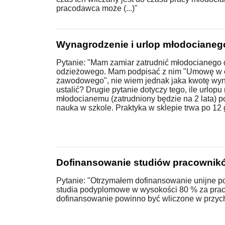
pracodawca może (...)"
Wynagrodzenie i urlop młodocianeg
Pytanie: "Mam zamiar zatrudnić młodocianego 
odzieżowego. Mam podpisać z nim "Umowę w c
zawodowego", nie wiem jednak jaka kwotę wy
ustalić? Drugie pytanie dotyczy tego, ile urlopu
młodocianemu (zatrudniony będzie na 2 lata) p
nauka w szkole. Praktyka w sklepie trwa po 12
Dofinansowanie studiów pracownik
Pytanie: "Otrzymałem dofinansowanie unijne po
studia podyplomowe w wysokości 80 % za pra
dofinansowanie powinno być wliczone w przych