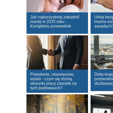
Jak najkorzystniej zatrudnić
Urlop bezp
nianię w 2025 roku -
można wzią
Kompletny przewodnik
zasadach
Powołanie, mianowanie,
Diety kraj
wybór - czym się różnią
przewodni
stosunki pracy zawarte na
służbowy
tych podstawach?