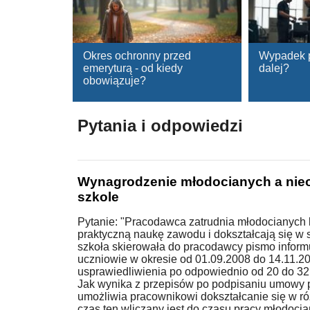
Okres ochronny przed
Wypadek p
emeryturą - od kiedy
dalej?
obowiązuje?
Pytania i odpowiedzi
Wynagrodzenie młodocianych a nie
szkole
Pytanie: "Pracodawca zatrudnia młodocianych 
praktyczną naukę zawodu i dokształcają się w 
szkoła skierowała do pracodawcy pismo inform
uczniowie w okresie od 01.09.2008 do 14.11.20
usprawiedliwienia po odpowiednio od 20 do 32 
Jak wynika z przepisów po podpisaniu umowy
umożliwia pracownikowi dokształcanie się w r
czas ten wliczany jest do czasu pracy młodoci