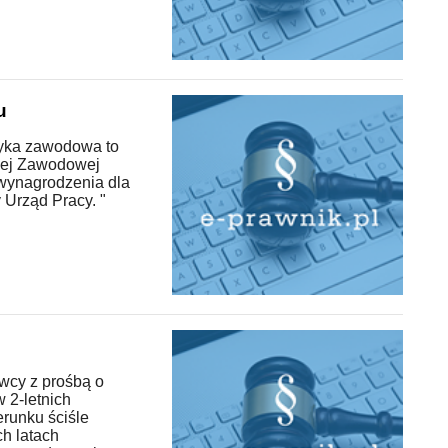
u
tyka zawodowa to
czej Zawodowej
w wynagrodzenia dla
 Urząd Pracy. "
wcy z prośbą o
 2-letnich
runku ściśle
h latach