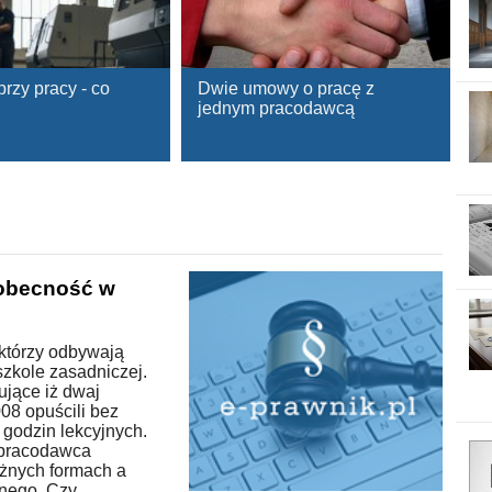
rzy pracy - co
Dwie umowy o pracę z
jednym pracodawcą
obecność w
którzy odbywają
szkole zasadniczej.
ujące iż dwaj
08 opuścili bez
godzin lekcyjnych.
 pracodawca
óżnych formach a
anego. Czy