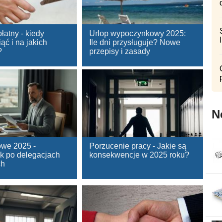
łatny - kiedy
Urlop wypoczynkowy 2025:
ć i na jakich
Ile dni przysługuje? Nowe
?
przepisy i zasady
N
owe 2025 -
Porzucenie pracy - Jakie są
k po delegacjach
konsekwencje w 2025 roku?
ch