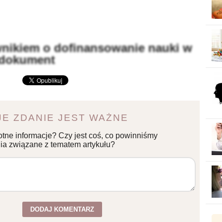
nikiem o dofinansowanie nauki w
 dokument
E ZDANIE JEST WAŻNE
otne informacje? Czy jest coś, co powinniśmy
a związane z tematem artykułu?