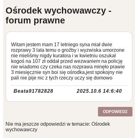
Ośrodek wychowawczy -
WZORY DOKUMENTÓW
forum prawne
FORUM PRAWNE
Witam jestem mam 17 letniego syna miał dwie
rozprawy 3 lata temu o groźby i wyzwiska umorzone
nie mieliśmy nigdy kuratora i w kwietniu oszukał
kogoś na 107 zł oddał przed wezwaniem na policję
nie wiadomo czy czeka nas rozprawa minęło prawie
3 miesięcznie syn boi się ośrodka,jest spokojny nie
pali nie pije nic z tych rzeczy uczy się domowo
Beata91782828
2025.10.6 14:6:40
ODPOWIEDZ
Nie ma jeszcze odpowiedzi w temacie: Ośrodek
wychowawczy