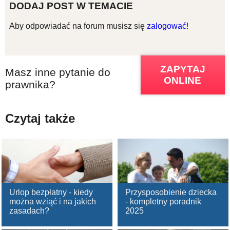
DODAJ POST W TEMACIE
Aby odpowiadać na forum musisz się
zalogować!
ZAPYTAJ
Masz inne pytanie do
ONLINE
prawnika?
Czytaj także
Urlop bezpłatny - kiedy
Przysposobienie dziecka
można wziąć i na jakich
- kompletny poradnik
zasadach?
2025