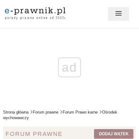
MÓJ E-PRAWNIK - LOGOWANIE
PORADY PRAWNE ONLINE
ad
PRAWO NA CO DZIEŃ
PRAWO W BIZNESIE
Strona główna
Forum prawne
Forum Prawo karne
Ośrodek
wychowawczy
ZMIANY W PRAWIE
FORUM PRAWNE
DODAJ WĄTEK