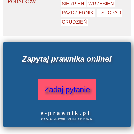
PODATKOWE
SIERPIEŃ
WRZESIEŃ
PAŹDZIERNIK
LISTOPAD
GRUDZIEŃ
Zapytaj prawnika online!
Zadaj pytanie
e
-prawnik
.
pl
PORADY PRAWNE ONLINE OD 2002 R.