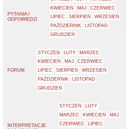
KWIECIEŃ
MAJ
CZERWIEC
PYTANIA I
LIPIEC
SIERPIEŃ
WRZESIEŃ
ODPOWIEDZI
PAŹDZIERNIK
LISTOPAD
GRUDZIEŃ
STYCZEŃ
LUTY
MARZEC
KWIECIEŃ
MAJ
CZERWIEC
FORUM
LIPIEC
SIERPIEŃ
WRZESIEŃ
PAŹDZIERNIK
LISTOPAD
GRUDZIEŃ
STYCZEŃ
LUTY
MARZEC
KWIECIEŃ
MAJ
CZERWIEC
LIPIEC
INTERPRETACJE