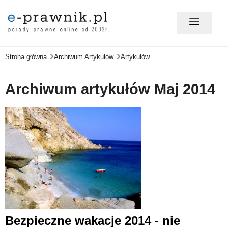
Strona główna
Archiwum Artykułów
Artykułów
MÓJ E-PRAWNIK - LOGOWANIE
Archiwum artykułów Maj 2014
PORADY PRAWNE ONLINE
PRAWO NA CO DZIEŃ
PRAWO W BIZNESIE
ZMIANY W PRAWIE
Bezpieczne wakacje 2014 - nie