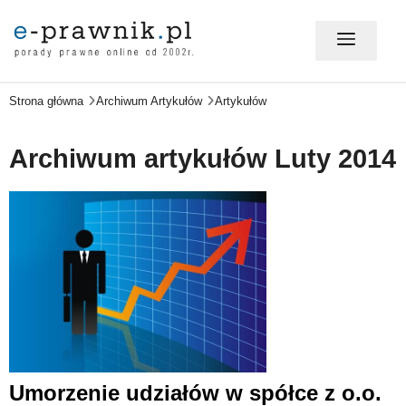
Strona główna
Archiwum Artykułów
Artykułów
MÓJ E-PRAWNIK - LOGOWANIE
Archiwum artykułów Luty 2014
PORADY PRAWNE ONLINE
PRAWO NA CO DZIEŃ
PRAWO W BIZNESIE
ZMIANY W PRAWIE
Umorzenie udziałów w spółce z o.o.