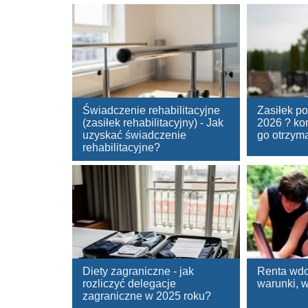
Świadczenie rehabilitacyjne
Zasiłek p
(zasiłek rehabilitacyjny) - Jak
2026 ? kom
uzyskać świadczenie
go otrzym
rehabilitacyjne?
Diety zagraniczne - jak
Renta wdo
rozliczyć delegacje
warunki, 
zagraniczne w 2025 roku?