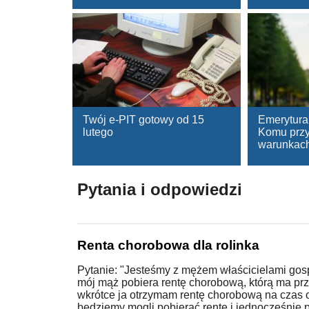
Twój e-PIT gotowy od 15
Emerytura
lutego
Komu przys
warunkac
Pytania i odpowiedzi
Renta chorobowa dla rolinka
Pytanie: "Jesteśmy z mężem właścicielami gos
mój mąż pobiera rentę chorobową, którą ma prz
wkrótce ja otrzymam rentę chorobową na czas 
będziemy mogli pobierać rentę i jednocześnie 