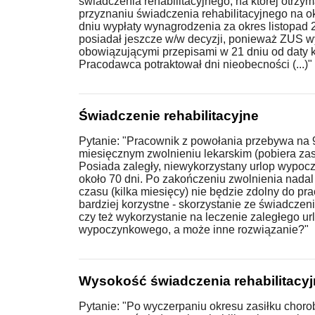
świadczenia rehabilitacyjnego, na której otrzym
przyznaniu świadczenia rehabilitacyjnego na o
dniu wypłaty wynagrodzenia za okres listopad
posiadał jeszcze w/w decyzji, ponieważ ZUS wy
obowiązującymi przepisami w 21 dniu od daty ko
Pracodawca potraktował dni nieobecności (...)"
Świadczenie rehabilitacyjne
Pytanie: "Pracownik z powołania przebywa na 9
miesięcznym zwolnieniu lekarskim (pobiera zas
Posiada zaległy, niewykorzystany urlop wypo
około 70 dni. Po zakończeniu zwolnienia nadal
czasu (kilka miesięcy) nie będzie zdolny do pra
bardziej korzystne - skorzystanie ze świadczeni
czy też wykorzystanie na leczenie zaległego ur
wypoczynkowego, a może inne rozwiązanie?"
Wysokość świadczenia rehabilitacy
Pytanie: "Po wyczerpaniu okresu zasiłku chor