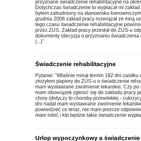
przyznane świadczenie rehabilitacyjne na okres
Dotychczas świadczenie to wypłacał mi zakład 
byłem zatrudniony na stanowisku kierowniczym
grudnia 2008 zakład pracy rozwiązał ze mną u
tego czasu świadczenie rehabilitacyjne powin
przez ZUS. Zakład pracy przesłał do ZUS-u o
dokumenty (decyzja o przyznaniu świadczenia r
(...)"
Świadczenie rehabilitacyjne
Pytanie: "Właśnie minął termin 182 dni zasiłku
złożyłem papiery do ZUS-u o świadczenie rehabi
mam wystawiane zwolnienie lekarskie. Czy po 
mam obowiązek zgłosić się do zakładu pracy je
chory (dotyczy to choroby przewlekłej - cukrzy
dni nadal mam wystawiane zwolnienie lekarski
powiedzieć co teraz, nie mam jeszcze odpowi
mam robić i kto będzie takie świadczenie wypłacał
Urlop wypoczynkowy a świadczenie r