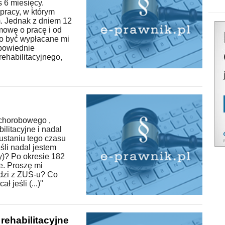
 6 miesięcy.
pracy, w którym
. Jednak z dniem 12
mowę o pracę i od
no być wypłacane mi
dpowiednie
ehabilitacyjnego,
 chorobowego ,
litacyjne i nadal
ustaniu tego czasu
śli nadal jestem
cy)? Po okresie 182
e. Proszę mi
edzi z ZUS-u? Co
 jeśli (...)"
ehabilitacyjne