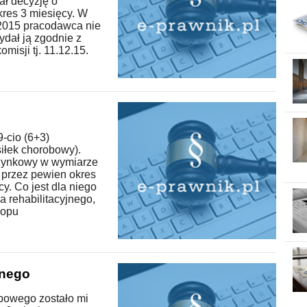
ał decyzję o
kres 3 miesięcy. W
 2015 pracodawca nie
dał ją zgodnie z
misji tj. 11.12.15.
-cio (6+3)
iłek chorobowy).
czynkowy w wymiarze
 przez pewien okres
cy. Co jest dla niego
a rehabilitacyjnego,
lopu
jnego
obowego zostało mi