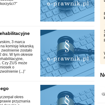
korzyści?"
ehabilitacyjne
arskim, 3 marca
 na komisję lekarską
 zwolnienie zostało
2 dni. W tym okresie
habilitacyjne,
ej. Czy ZUS może
wniosek o
wolnienie (...)"
N
nego
yczerpał okres
 sprawie przyznania