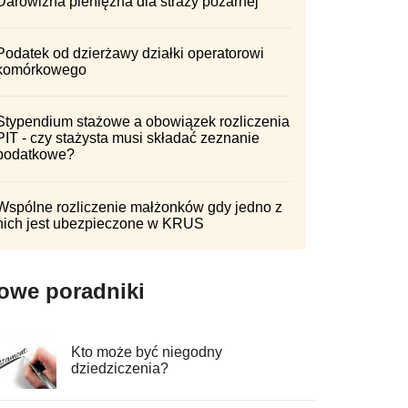
Darowizna pieniężna dla straży pożarnej
Podatek od dzierżawy działki operatorowi
komórkowego
Stypendium stażowe a obowiązek rozliczenia
PIT - czy stażysta musi składać zeznanie
podatkowe?
Wspólne rozliczenie małżonków gdy jedno z
nich jest ubezpieczone w KRUS
owe poradniki
Kto może być niegodny
dziedziczenia?