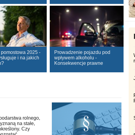
 pomostowa 2025 -
Prowadzenie pojazdu pod
ługuje i na jakich
wpływem alkoholu -
h?
Konsekwencje prawne
podarstwa rolnego,
yznaną na stałe,
określony. Czy
pozostać