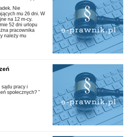
adek. Nie
gujących mu 26 dni. W
jne na 12 m-cy.
mie 52 dni urlopu
można pracownika
czy należy mu
czeń
 sądu pracy i
eń społecznych? "