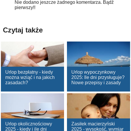
Nie dodano jeszcze żadnego komentarza. Bądź
pierwszy!!
Czytaj także
Urlop bezpłatny - kiedy
Urlop wypoczynkowy
można wziąć i na jakich
2025: Ile dni przysługuje?
zasadach?
Nowe przepisy i zasady
Urlop okolicznościowy
Zasiłek macierzyński
2025 - kiedy i ile dni
2025 - wysokość, wymiar