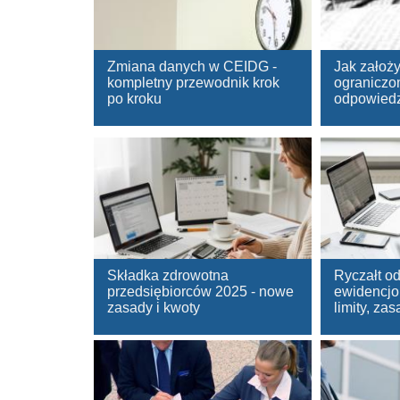
Zmiana danych w CEIDG -
Jak założy
kompletny przewodnik krok
ograniczo
po kroku
odpowiedz
Składka zdrowotna
Ryczałt o
przedsiębiorców 2025 - nowe
ewidencjo
zasady i kwoty
limity, za