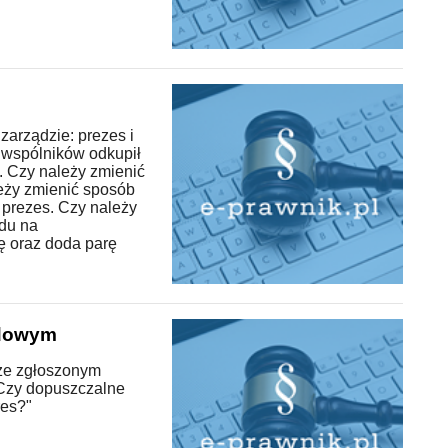
zarządzie: prezes i
 wspólników odkupił
. Czy należy zmienić
eży zmienić sposób
a prezes. Czy należy
du na
ę oraz doda parę
ądowym
 ze zgłoszonym
 Czy dopuszczalne
res?"