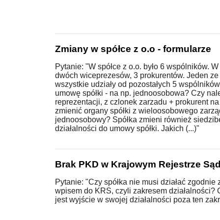
Zmiany w spółce z o.o - formularze
Pytanie: "W spółce z o.o. było 6 wspólników. W 
dwóch wiceprezesów, 3 prokurentów. Jeden ze
wszystkie udziały od pozostałych 5 wspólników
umowę spółki - na np. jednoosobowa? Czy nal
reprezentacji, z czlonek zarzadu + prokurent n
zmienić organy spółki z wieloosobowego zarzą
jednoosobowy? Spółka zmieni również siedzib
działalności do umowy spółki. Jakich (...)"
Brak PKD w Krajowym Rejestrze S
Pytanie: "Czy spółka nie musi działać zgodnie
wpisem do KRS, czyli zakresem działalności?
jest wyjście w swojej działalności poza ten zak