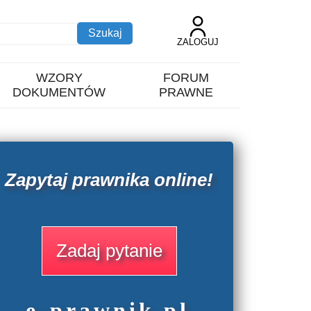
ZALOGUJ
WZORY
FORUM
DOKUMENTÓW
PRAWNE
Zapytaj prawnika online!
Zadaj pytanie
e
-prawnik
.
pl