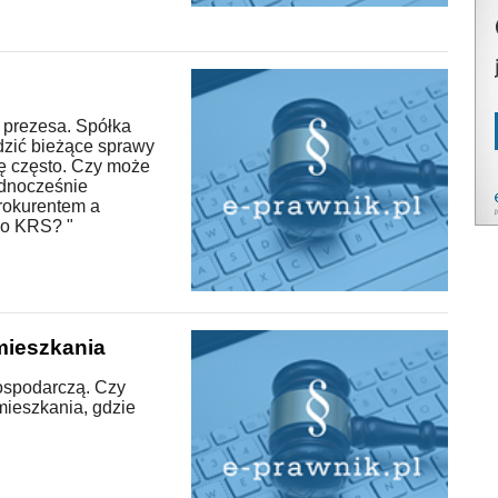
 z prezesa. Spółka
dzić bieżące sprawy
ię często. Czy może
ednocześnie
prokurentem a
do KRS? "
mieszkania
ospodarczą. Czy
mieszkania, gdzie