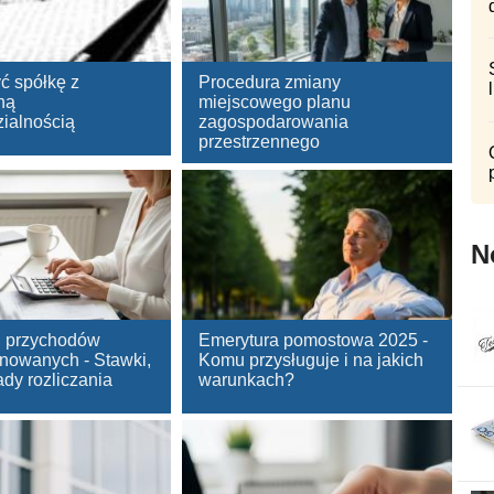
ć spółkę z
Procedura zmiany
ną
miejscowego planu
ialnością
zagospodarowania
przestrzennego
N
d przychodów
Emerytura pomostowa 2025 -
nowanych - Stawki,
Komu przysługuje i na jakich
sady rozliczania
warunkach?