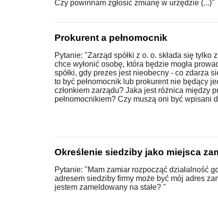
Czy powinnam zgłosić zmianę w urzędzie (...)"
Prokurent a pełnomocnik
Pytanie: "Zarząd spółki z o. o. składa się tylko
chce wyłonić osobę, która będzie mogła prowa
spółki, gdy prezes jest nieobecny - co zdarza s
to być pełnomocnik lub prokurent nie będący j
członkiem zarządu? Jaka jest różnica między 
pełnomocnikiem? Czy muszą oni być wpisani 
Określenie siedziby jako miejsca za
Pytanie: "Mam zamiar rozpocząć działalność g
adresem siedziby firmy może być mój adres za
jestem zameldowany na stałe? "