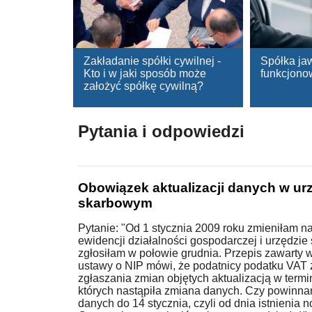
Zakładanie spółki cywilnej -
Spółka ja
Kto i w jaki sposób może
funkcjono
założyć spółkę cywilną?
Pytania i odpowiedzi
Obowiązek aktualizacji danych w ur
skarbowym
Pytanie: "Od 1 stycznia 2009 roku zmieniłam n
ewidencji działalności gospodarczej i urzędzie
zgłosiłam w połowie grudnia. Przepis zawarty w a
ustawy o NIP mówi, że podatnicy podatku VAT
zgłaszania zmian objętych aktualizacją w termi
których nastąpiła zmiana danych. Czy powinna
danych do 14 stycznia, czyli od dnia istnienia 