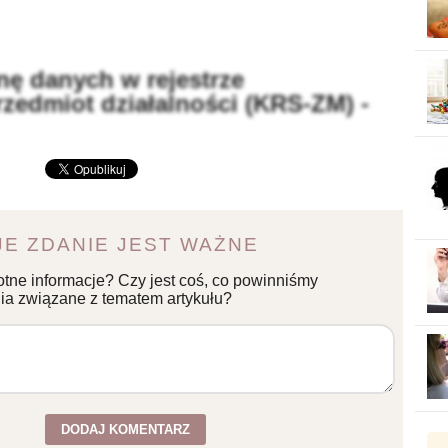
nę danych w rejestrze
rzedmiot działalności (KRS-ZM) -
E ZDANIE JEST WAŻNE
otne informacje? Czy jest coś, co powinniśmy
a związane z tematem artykułu?