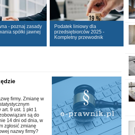
wna - poznaj zasady
Podatek liniowy dla
wania spółki jawnej
przedsiębiorców 2025 -
Kompletny przewodnik
zędzie
azwę firmy. Zmianę w
 statystycznym
rt. 9 ust. 1 pkt 1
 zobowiązani są do
nie 14 dni od dnia, w
m zgłosić zmianę
nowej nazwy firmy?