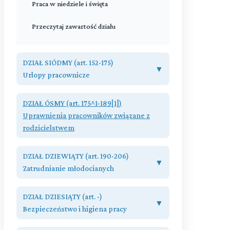
Praca w niedziele i święta
Przeczytaj zawartość działu
DZIAŁ SIÓDMY (art. 152-175)
▼
Urlopy pracownicze
Rozdział I (art. 152 - 173)
DZIAŁ ÓSMY (art. 175^1-189[1])
Urlopy wypoczynkowe
Uprawnienia pracowników związane z
rodzicielstwem
Rozdział Ia (art. 173^1 - 173^3)
Urlop opiekuńczy
Przeczytaj zawartość działu
DZIAŁ DZIEWIĄTY (art. 190-206)
▼
Rozdział II (art. 174 - 175)
Zatrudnianie młodocianych
Urlopy bezpłatne
Rozdział I (art. 190 - 193)
DZIAŁ DZIESIĄTY (art. -)
Przeczytaj zawartość działu
Przepisy ogólne
▼
Bezpieczeństwo i higiena pracy
Rozdział II (art. 194 - 196)