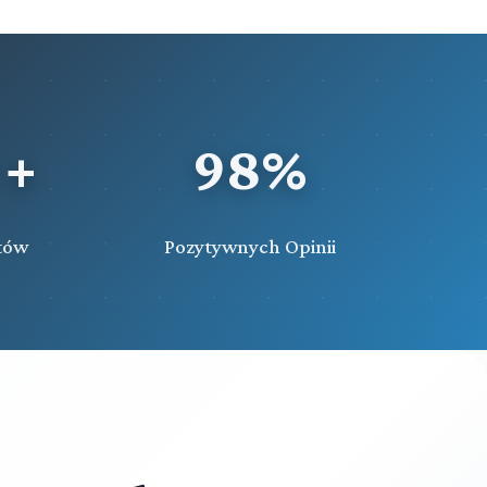
 +
98%
tów
Pozytywnych Opinii