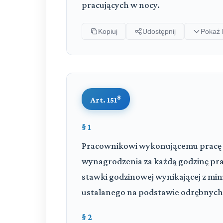
pracujących w nocy.
Kopiuj
Udostępnij
Pokaż 
8
Art. 151
§ 1
Pracownikowi wykonującemu pracę w
wynagrodzenia za każdą godzinę pra
stawki godzinowej wynikającej z mi
ustalanego na podstawie odrębnych
§ 2