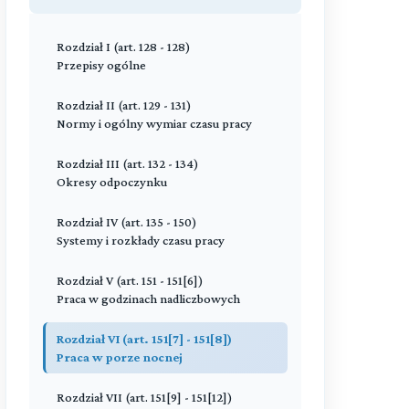
szkodę wyrządzoną pracodawcy
Zakaz konkurencji
Świadczenia przysługujące w okresie
Rozdział IIc (art. 67^18 - 67^34)
czasowej niezdolności do pracy
Praca zdalna
Rozdział II (art. 124 - 127)
Rozdział III (art. 102 - 103[6])
Rozdział I (art. 128 - 128)
Odpowiedzialność za mienie
Kwalifikacje zawodowe pracowników
Przepisy ogólne
Rozdział IIIa (art. 92[1] - 92[1])
Rozdział III (art. 68 - 77)
powierzone pracownikowi
Odprawa rentowa lub emerytalna
Stosunek pracy na podstawie powołania,
Rozdział IV (art. 104 - 104[4])
Rozdział II (art. 129 - 131)
wyboru, mianowania oraz spółdzielczej
Przeczytaj zawartość działu
Regulamin pracy
Normy i ogólny wymiar czasu pracy
umowy o pracę
Rozdział IV (art. 93 - 93)
Odprawa pośmiertna
Rozdział V (art. 105 - 107)
Rozdział III (art. 132 - 134)
Przeczytaj zawartość działu
Nagrody i wyróżnienia
Okresy odpoczynku
Przeczytaj zawartość działu
Rozdział VI (art. 108 - 113^1)
Rozdział IV (art. 135 - 150)
Odpowiedzialność porządkowa
Systemy i rozkłady czasu pracy
pracowników
Rozdział V (art. 151 - 151[6])
Przeczytaj zawartość działu
Praca w godzinach nadliczbowych
Rozdział VI (art. 151[7] - 151[8])
Praca w porze nocnej
Rozdział VII (art. 151[9] - 151[12])