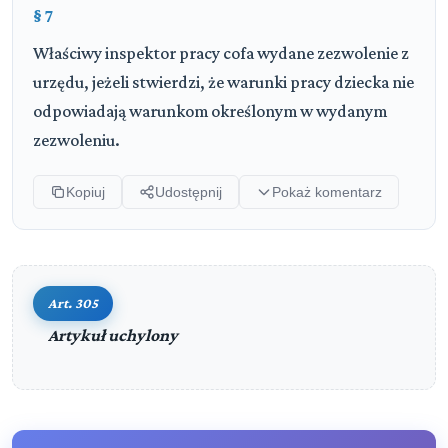
§ 7
Właściwy inspektor pracy cofa wydane zezwolenie z
urzędu, jeżeli stwierdzi, że warunki pracy dziecka nie
odpowiadają warunkom określonym w wydanym
zezwoleniu.
Kopiuj
Udostępnij
Pokaż komentarz
Art. 305
Kodeks pracy
Artykuł uchylony
DZIAŁ PIERWSZY (art. 1-21)
▼
Przepisy ogólne