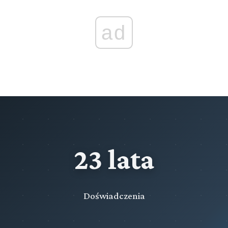
Rozdział XI (art. 237[11a] - 237[13a])
ad
Konsultacje w zakresie bezpieczeństwa i higieny pracy
oraz komisja bezpieczeństwa i higieny pracy
Rozdział XII (art. 237[14] - 237[14])
Obowiązki organów sprawujących nadzór nad
przedsiębiorstwami lub innymi jednostkami
organizacyjnymi państwowymi albo samorządowymi
Rozdział XIII (art. 237[15] - 237[15])
Przepisy bezpieczeństwa i higieny pracy dotyczące
wykonywania prac w różnych gałęziach pracy
23 lata
Przeczytaj zawartość działu
Doświadczenia