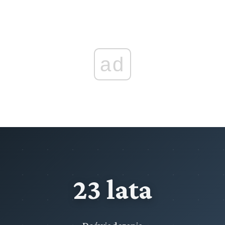
Rozdział X (art. 237[11] - 237[11])
Służba bezpieczeństwa i higieny pracy
Rozdział XI (art. 237[11a] - 237[13a])
ad
Konsultacje w zakresie bezpieczeństwa i higieny pracy
oraz komisja bezpieczeństwa i higieny pracy
Rozdział XII (art. 237[14] - 237[14])
Obowiązki organów sprawujących nadzór nad
przedsiębiorstwami lub innymi jednostkami
organizacyjnymi państwowymi albo samorządowymi
Rozdział XIII (art. 237[15] - 237[15])
Przepisy bezpieczeństwa i higieny pracy dotyczące
wykonywania prac w różnych gałęziach pracy
23 lata
Przeczytaj zawartość działu