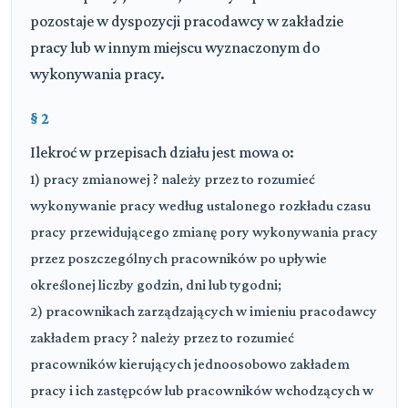
pozostaje w dyspozycji pracodawcy w zakładzie
pracy lub w innym miejscu wyznaczonym do
wykonywania pracy.
§ 2
Ilekroć w przepisach działu jest mowa o:
1) pracy zmianowej ? należy przez to rozumieć
wykonywanie pracy według ustalonego rozkładu czasu
pracy przewidującego zmianę pory wykonywania pracy
przez poszczególnych pracowników po upływie
Kodeks pracy
określonej liczby godzin, dni lub tygodni;
2) pracownikach zarządzających w imieniu pracodawcy
zakładem pracy ? należy przez to rozumieć
DZIAŁ PIERWSZY (art. 1-21)
▼
Przepisy ogólne
pracowników kierujących jednoosobowo zakładem
pracy i ich zastępców lub pracowników wchodzących w
Rozdział I (art. 1 - 9)