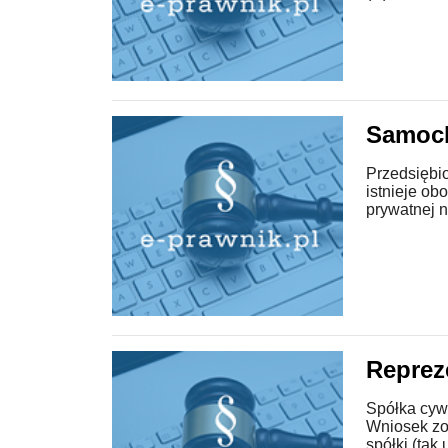
Samoch
Przedsiębi
istnieje o
prywatnej 
Reprez
Spółka cywi
Wniosek zos
spółki (tak