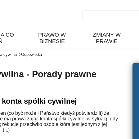
A CO
PRAWO W
ZMIANY W
Ń
BIZNESIE
PRAWIE
a cywilna
Odpowiedzi
ywilna - Porady prawne
 konta spólki cywilnej
n (co być może i Państwo kiedyś potwierdzili) że
e ma prawa zająć konta spółki cywilnej w sytuacji gdy
zekucję przeciwko osobie która jest jednym z jej
(...)