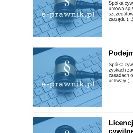
Spółka cyw
umowa spis
szczegółowy
zarządu (...
Podejm
Spółka cyw
zyskach za
zasadach o
uchwały (...
Licenc
cywiln