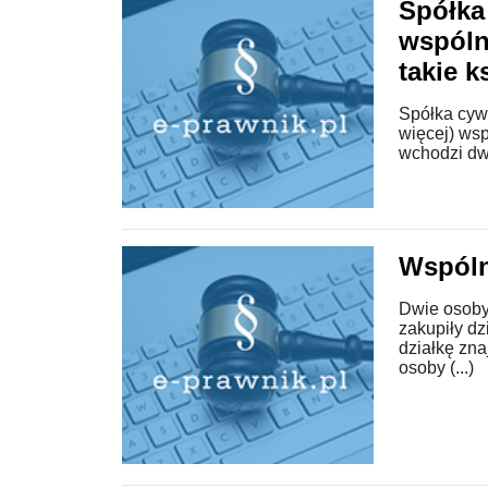
Spółka
wspóln
takie k
Spółka cyw
więcej) wsp
wchodzi dwó
Wspóln
Dwie osoby
zakupiły dz
działkę zn
osoby (...)