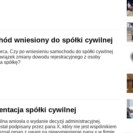
ód wniesiony do spółki cywilnej
orca. Czy po wniesieniu samochodu do spółki cywilnej
bowiązek zmiany dowodu rejestracyjnego z osoby
na spółkę?
entacja spółki cywilnej
lna wniosła o wydanie decyzji administracyjnej.
tał podpisany przez pana X, który nie jest wspólnikiem
 uznał organ z uwagi na niewymienienie pana x w firmie