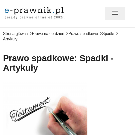
Strona główna
Prawo na co dzień
Prawo spadkowe
Spadki
MÓJ E-PRAWNIK - LOGOWANIE
Artykuly
PORADY PRAWNE ONLINE
Prawo spadkowe: Spadki -
Artykuły
PRAWO NA CO DZIEŃ
PRAWO W BIZNESIE
ZMIANY W PRAWIE