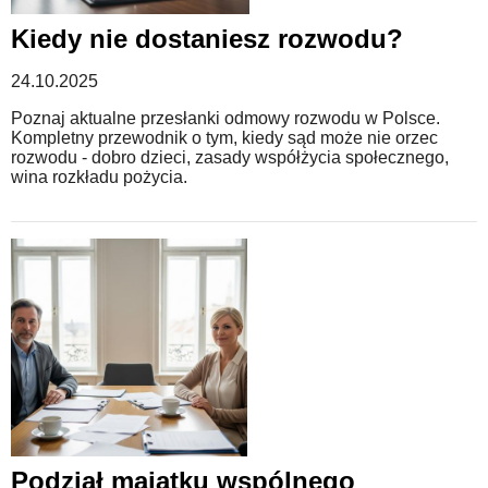
Kiedy nie dostaniesz rozwodu?
WZORY DOKUMENTÓW
24.10.2025
FORUM PRAWNE
Poznaj aktualne przesłanki odmowy rozwodu w Polsce.
Kompletny przewodnik o tym, kiedy sąd może nie orzec
rozwodu - dobro dzieci, zasady współżycia społecznego,
wina rozkładu pożycia.
Podział majątku wspólnego