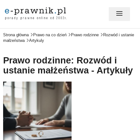
Strona główna
Prawo na co dzień
Prawo rodzinne
Rozwód i ustanie
MÓJ E-PRAWNIK - LOGOWANIE
małżeństwa
Artykuly
PORADY PRAWNE ONLINE
Prawo rodzinne: Rozwód i
ustanie małżeństwa - Artykuły
PRAWO NA CO DZIEŃ
PRAWO W BIZNESIE
ZMIANY W PRAWIE