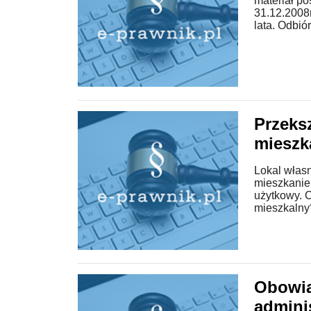
materiał p
31.12.2008r
lata. Odbiór 
Przeks
mieszk
Lokal własn
mieszkanie,
użytkowy. C
mieszkalny? 
Obowią
adminis