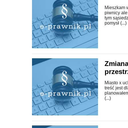
Mieszkam w
piwnicy ale
tym sąsiedz
pomysł (...)
Zmiana
przest
Miasto x u
treść jest 
planowałem
(...)