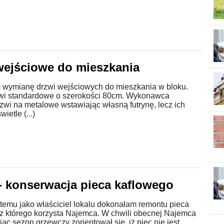
wejściowe do mieszkania
wymianę drzwi wejściowych do mieszkania w bloku.
wi standardowe o szerokości 80cm. Wykonawca
zwi na metalowe wstawiając własną futrynę, lecz ich
ietle (...)
- konserwacja pieca kaflowego
t temu jako właściciel lokalu dokonałam remontu pieca
 z którego korzysta Najemca. W chwili obecnej Najemca
ąc sezon grzewczy zorientował się, iż piec nie jest