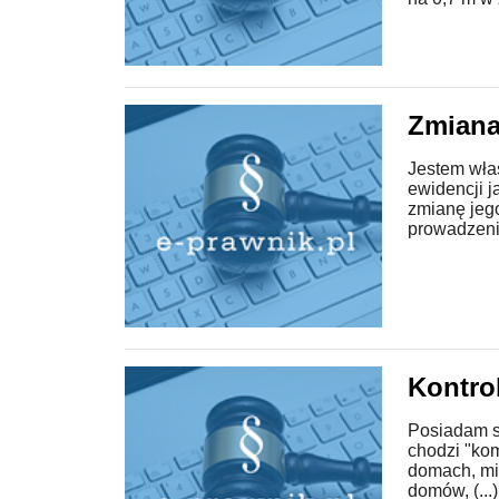
Zmiana
Jestem właś
ewidencji 
zmianę jeg
prowadzenie
Kontro
Posiadam s
chodzi "ko
domach, mi
domów, (...)