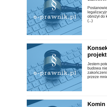
Postanowie
legalizacyj
obniżył do 
(...)
Konsek
projek
Jestem pot
budowa nie
zakończeni
przeze mnie 
Komin 