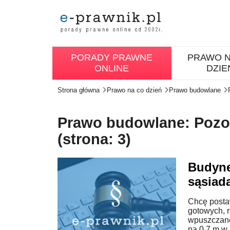
PORADY PRAWNE
PRAWO N
ONLINE
DZIE
Strona główna
Prawo na co dzień
Prawo budowlane
Prawo budowlane: Pozos
(strona: 3)
Budyne
sąsiad
Chcę posta
gotowych, 
wpuszczane 
na 0,7 m w z