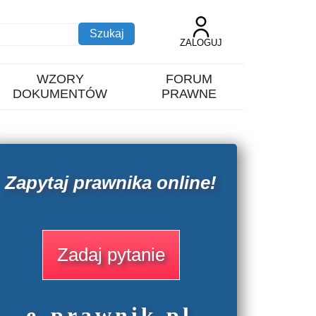
ZALOGUJ
WZORY
FORUM
DOKUMENTÓW
PRAWNE
Zapytaj prawnika online!
Zadaj pytanie
e
-prawnik
.
pl