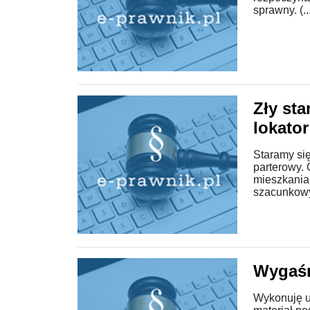
sprawny. (..
Zły st
lokator
Staramy si
parterowy.
mieszkania
szacunkowy,
Wygaśn
Wykonuję 