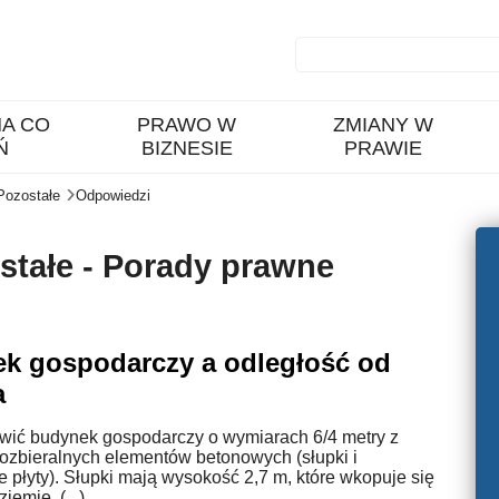
A CO
PRAWO W
ZMIANY W
Ń
BIZNESIE
PRAWIE
Pozostałe
Odpowiedzi
tałe - Porady prawne
k gospodarczy a odległość od
a
wić budynek gospodarczy o wymiarach 6/4 metry z
rozbieralnych elementów betonowych (słupki i
płyty). Słupki mają wysokość 2,7 m, które wkopuje się
iemię. (...)