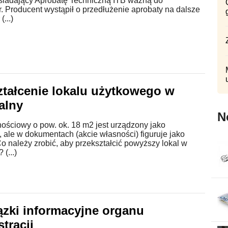
osiadający Aprobatę Techniczną ITB ważną do
. Producent wystąpił o przedłużenie aprobaty na dalsze
(...)
ztałcenie lokalu użytkowego w
alny
N
ościowy o pow. ok. 18 m2 jest urządzony jako
 ale w dokumentach (akcie własności) figuruje jako
o należy zrobić, aby przekształcić powyższy lokal w
(...)
zki informacyjne organu
tracji