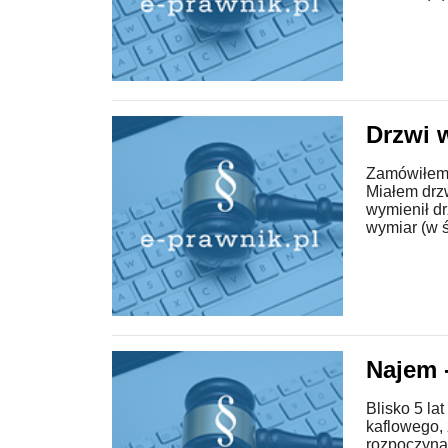
Drzwi 
Zamówiłem 
Miałem drz
wymienił dr
wymiar (w św
Najem 
Blisko 5 la
kaflowego,
rozpoczynaj