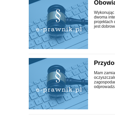
Obowią
Wykonując 
dwoma inte
projektach
jest dobrowo
Przydo
Mam zamia
oczyszczal
zagospodar
odprowadza