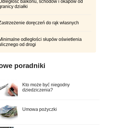
Odległość balkonu, schodów i okapów od
granicy działki
Zastrzeżenie doręczeń do rąk własnych
Minimalne odległości słupów oświetlenia
ulicznego od drogi
owe poradniki
Kto może być niegodny
dziedziczenia?
Umowa pożyczki