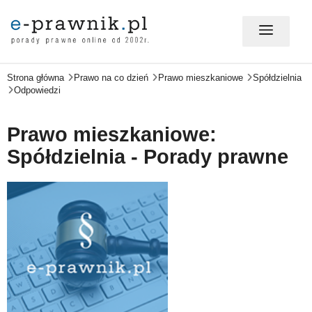
Strona główna
Prawo na co dzień
Prawo mieszkaniowe
Spółdzielnia
MÓJ E-PRAWNIK - LOGOWANIE
Odpowiedzi
PORADY PRAWNE ONLINE
Prawo mieszkaniowe:
Spółdzielnia - Porady prawne
PRAWO NA CO DZIEŃ
PRAWO W BIZNESIE
ZMIANY W PRAWIE