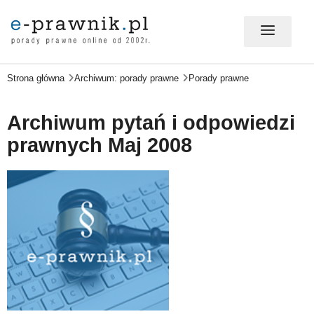
Strona główna
Archiwum: porady prawne
Porady prawne
MÓJ E-PRAWNIK - LOGOWANIE
Archiwum pytań i odpowiedzi
PORADY PRAWNE ONLINE
prawnych Maj 2008
PRAWO NA CO DZIEŃ
PRAWO W BIZNESIE
ZMIANY W PRAWIE